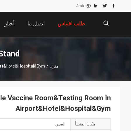
Arabic
طلب اقتباس
اتصل بنا
أخبار
描
m Stand
منزل
/
ort&Hotel&Hospital&Gym
述
le Vaccine Room&Testing Room In
Airport&Hotel&Hospital&Gym
مكان المنشأ
الصين