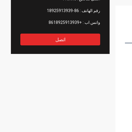
رقم الهاتف :
86-18925913939
واتس اب :
+8618925913939
اتصل