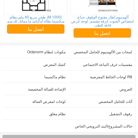
ألومنيوم إطار مفتوح الوقوف جناح،
(M 1000) طحن مربع 40 ملم،نظام
امتصاص الصوت غرفة مقسم، لوحة عرض
ميكسما،نظام أوكتانورما مماثل للرسم
قابلة للطي.
اتصل بنا
اتصل بنا
لمحات من الألومنيوم للحامل المخصص
مكونات لنظام Octanorm
مقسمات غرف التباعد الاجتماعي
كشك المعرض
R8 لوحات الحائط المعرضية
نظام ماكسيما
العروض
الإضاءة للصالة المخصصة
أثاث للحامل المخصص
لوحات لمعرض الصالة
رفوف التشغيل
نظام معلق
حالات المشروع/البند الترويجي الخاص