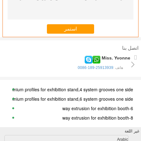
اتصل بنا
Miss. Yvonne
هاتف :
0086-189-25913939
luminium profiles for exhibition stand,4 system grooves one side
luminium profiles for exhibition stand,6 system grooves one side
6-way extrusion for exhibition booth
8-way extrusion for exhibition booth
8-way extrusion for exhibition booth(Big hole）
غير اللغة
32MM post profile for negotiation desk
Arabic