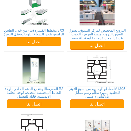
الترويج المخصص لمركز التسوق، تسوق
3X3 مخطط القشرة (بناء من خلال الطحن
السوق الترويج منصة العرض، الحدث
الراسخ،طحن الشعاع،اللوحات،قفل التوتر)
عرض المعارض منصة لوحة التقسيم
اتصل بنا
اتصل بنا
M1305 مقاطع ألومنيوم من نسيج التوتر
R8 المعرضاللوحة مع الدعم الخلفي، لوحة
للخلفية ، مورد نظام رسم مماثل
الحائط المخصصة للحدث، لوحة الحائط
بأوكتانورم صيني
الألومنيوم قابلة للغسيل
اتصل بنا
اتصل بنا