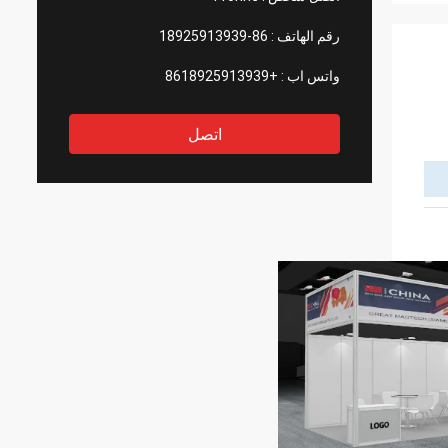
رقم الهاتف :
86-18925913939
واتس اب :
+8618925913939
اتصل