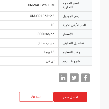
اسم العلامة
XINMIAOSYSTEM
التجارية
رقم الموديل
XM-CP13*3*2.5
الحد الأدنى لكمية
10
الأسعار
300usd/pc
تفاصيل التغليف
حسب طلبك
وقت التسليم
15 يوما
شروط الدفع
تي تي
افضل سعر
ﺎﺘﺼﻟ ﺍﻶﻧ