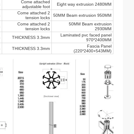
Come attached
c
Eight way extrusion 2480MM
adjustable foot
Come attached 2
c
50MM Beam extrusion 950MM
tension locks
Come attached 2
50MM Beam extrusion
c
tension locks
2930MM
Laminated pvc faced panel
c
THICKNESS 3.3mm
970*2400MM
Fascia Panel
c
THICKNESS 3.3mm
(220*2400+543MM)