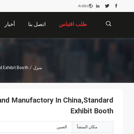
Arabic
طلب اقتباس
اتصل بنا
أخبار
描
منزل
/
 Exhibit Booth
述
d Manufactory In China,Standard
Exhibit Booth
مكان المنشأ
الصين