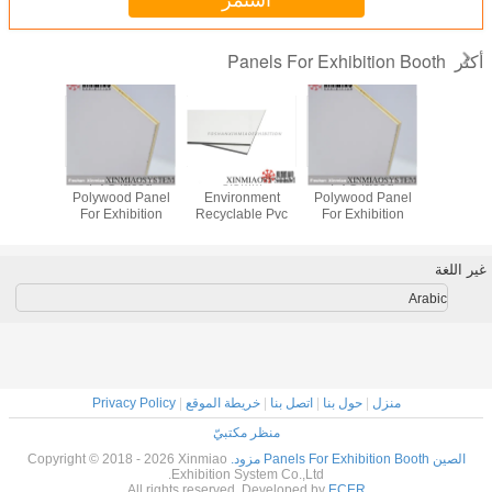
استمر
Panels For Exhibition Booth
أكثر
PVC faced
3.5MM
PVC faced
onment
Polywood Panel
Environment
Polywood Panel
ble Pvc
For Exhibition
Recyclable Pvc
For Exhibition
SHEET,
Booth, 3MM panel
PANEL SHEET,
Booth, 3MM panel
EPROOF,
for exhibition
WASHABLE,FIREPROOF,
for exhibition
ITION
pavilion
EXHIBITION
pavilion
غير اللغة
 SHEET
STAND SHEET
Arabic
منزل
|
حول بنا
|
اتصل بنا
|
خريطة الموقع
|
Privacy Policy
منظر مكتبيّ
الصين Panels For Exhibition Booth مزود.
Copyright © 2018 - 2026 Xinmiao
Exhibition System Co.,Ltd.
All rights reserved. Developed by
ECER