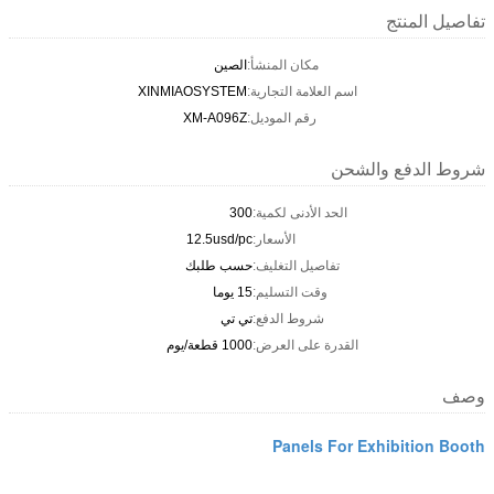
تفاصيل المنتج
مكان المنشأ:
الصين
اسم العلامة التجارية:
XINMIAOSYSTEM
رقم الموديل:
XM-A096Z
شروط الدفع والشحن
الحد الأدنى لكمية:
300
الأسعار:
12.5usd/pc
تفاصيل التغليف:
حسب طلبك
وقت التسليم:
15 يوما
شروط الدفع:
تي تي
القدرة على العرض:
1000 قطعة/يوم
وصف
Panels For Exhibition Booth