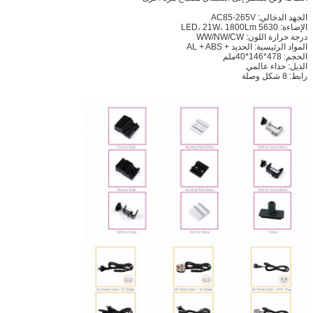
الجهد الدخالي: AC85-265V
الإضاءة: 5630 LED، 21W، 1800Lm
درجة حرارة اللون: WW/NW/CW
المواد الرئيسية: الحديد + AL + ABS
الحجم: 478*146*40ملم
الذيل: حذاء عالمي
رابط: 8 شكل وصلة