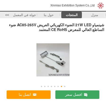
Xinmiao Exhibition System Co.,Ltd
منزل
المنتجات
حول بنا
جولة في المعمل
>>
شينمياو 21W LED الضوء الكهربائي العريض AC85-265V ضوء
الساطع العالي للمعرض CE RoHS المعتمد
افضل سعر
اتصل بنا