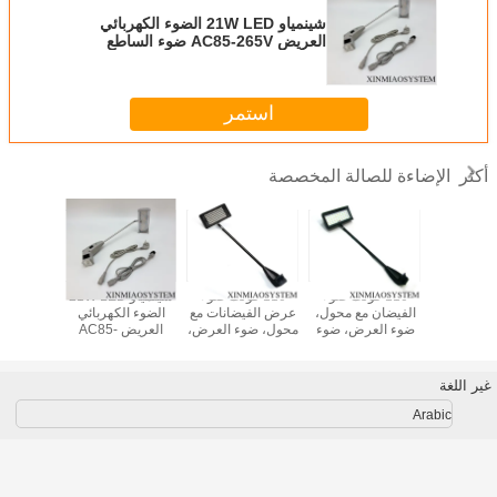
شينمياو 21W LED الضوء الكهربائي
العريض AC85-265V ضوء الساطع
العالي للمعرض CE RoHS المعتمد
استمر
الإضاءة للصالة المخصصة
أكثر
20W/30W/50W
110 فولت ضوء
110 فولت ضوء
شينمياو 21W LED
24 واط 
ضوء LED للصالة
الفيضان مع محول،
عرض الفيضانات مع
الضوء الكهربائي
شينمياو
 لبرنامج
ضوء العرض، ضوء
محول، ضوء العرض،
العريض AC85-
أوكتانورم
Shell أو صالة SEG
ذراع المعرض، يمكن
ضوء ذراع المعرض،
265V ضوء الساطع
المعر
LED Bac
توصيل مصباح
يمكن توصيل مصباح
العالي للمعرض CE
التجزئة 
الظهور ، ضوء LED
الاضواء المنبثق ،
RoHS المعتمد
غير اللغة
ضوء LED
Arabic