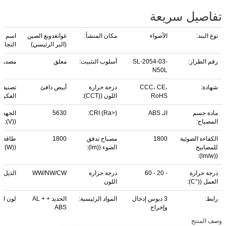
تفاصيل سريعة
نوع البند:
الأضواء
مكان المنشأ:
غوانغدونغ الصين
اسم الع
(البر الرئيسي)
التجاري
رقم الطراز:
SL-2054-03-
أسلوب التثبيت:
معلق
مصدر ا
N50L
شهادة:
CCC، CE،
درجة حرارة
أبيض دافئ
تصنيف 
RoHS
اللون ((CCT):
الفكرية
مادة جسم
الـ ABS
CRI (Ra>):
5630
الجهد ا
المصباح:
((V):
الكفاءة الضوئية
1800
مصباح تدفق
1800
طاقة ا
للمصابيح
الضوء ((lm):
((W):
((lm/w):
درجة حرارة
- 20 - 60
درجة حرارة
WW/NW/CW
الذيل:
العمل ((°C):
اللون
رابط:
3 دبوس إدخال
المواد الرئيسية:
الحديد + AL +
لون ال
وإخراج
ABS
وصف المنتج