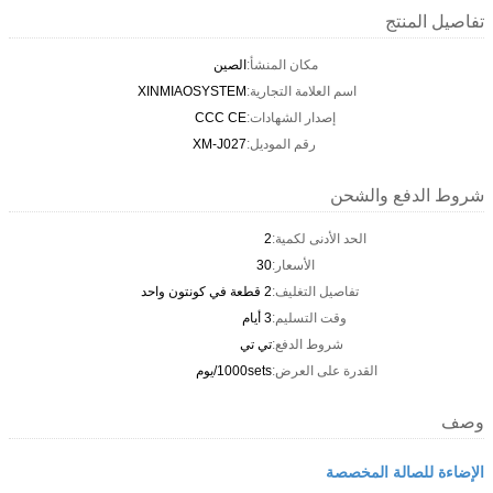
تفاصيل المنتج
مكان المنشأ:
الصين
اسم العلامة التجارية:
XINMIAOSYSTEM
إصدار الشهادات:
CCC CE
رقم الموديل:
XM-J027
شروط الدفع والشحن
الحد الأدنى لكمية:
2
الأسعار:
30
تفاصيل التغليف:
2 قطعة في كونتون واحد
وقت التسليم:
3 أيام
شروط الدفع:
تي تي
القدرة على العرض:
1000sets/يوم
وصف
الإضاءة للصالة المخصصة