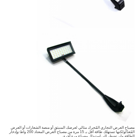
مصباح العرض التجاري المُحرك مثالي لعرضك المنبثق أو منصة الشعارات أو العرض
المُعدّلولكنها تستهلك طاقة أقل بـ 15 مرة من مصباح العرض المعتاد 200 واط-وإدخار
الطاقة ولن تضطر إلى استبدال مصباح مرة أخرى