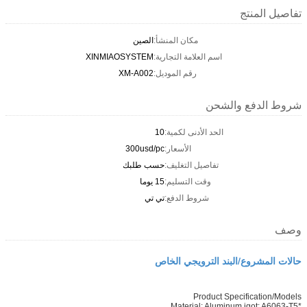
تفاصيل المنتج
مكان المنشأ:
الصين
اسم العلامة التجارية:
XINMIAOSYSTEM
رقم الموديل:
XM-A002
شروط الدفع والشحن
الحد الأدنى لكمية:
10
الأسعار:
300usd/pc
تفاصيل التغليف:
حسب طلبك
وقت التسليم:
15 يوما
شروط الدفع:
تي تي
وصف
حالات المشروع/البند الترويجي الخاص
Product Specification/Models
*Material: Aluminum igot: A6063-T5