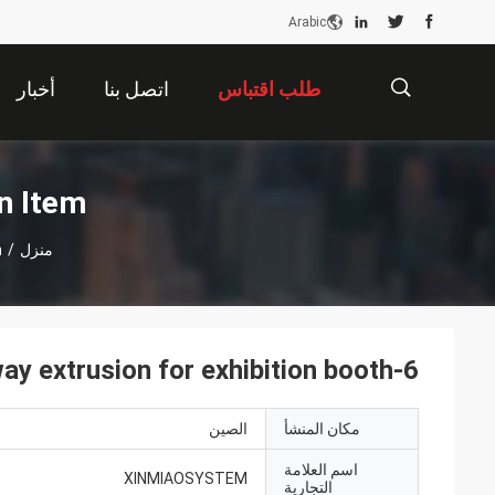
Arabic
طلب اقتباس
اتصل بنا
أخبار
描
ion Item
منزل
/
h
述
6-way extrusion for exhibition booth
مكان المنشأ
الصين
اسم العلامة
XINMIAOSYSTEM
التجارية