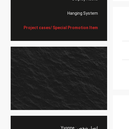
Hanging System
Project cases/ Special Promotion Item
اتصل شخص :
Yvonne