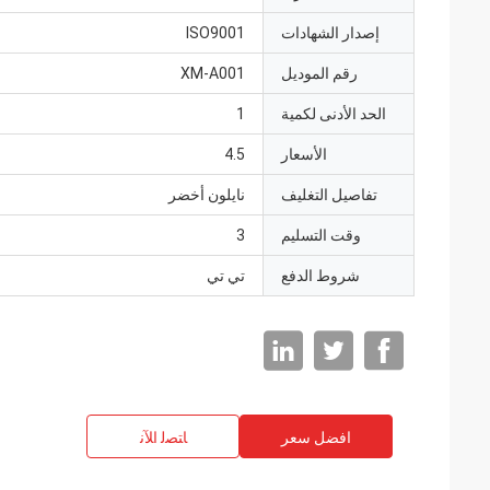
إصدار الشهادات
ISO9001
رقم الموديل
XM-A001
الحد الأدنى لكمية
1
الأسعار
4.5
تفاصيل التغليف
نايلون أخضر
وقت التسليم
3
شروط الدفع
تي تي
افضل سعر
ﺎﺘﺼﻟ ﺍﻶﻧ