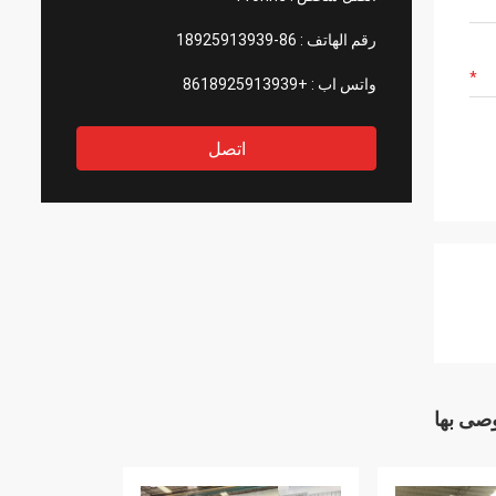
رقم الهاتف :
86-18925913939
واتس اب :
+8618925913939
اتصل
وصى بها