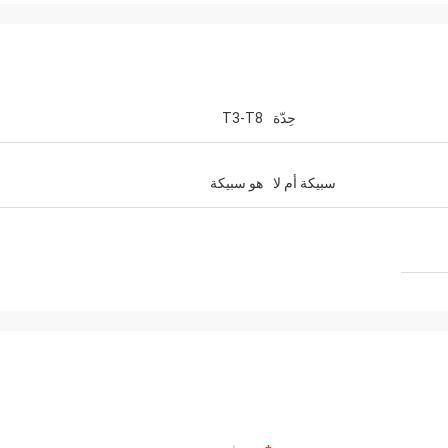
حِدّة
T3-T8
سبيكة أم لا
هو سبيكة