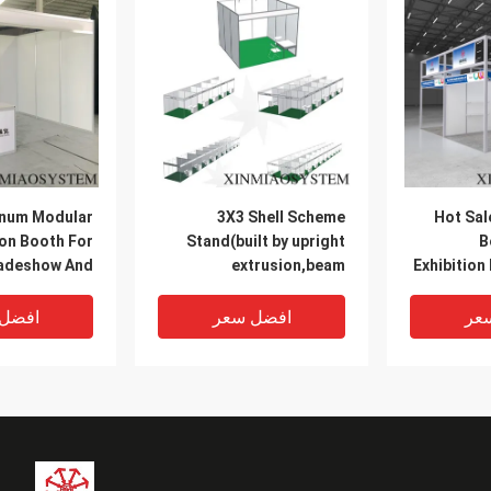
num Modular
3X3 Shell Scheme
Hot Sal
ion Booth For
Stand(built by upright
B
adeshow And
extrusion,beam
Exhibition
Expo,3X3m Or
extrusion,panels, tension
Show Dis
Customized
lock)
عر
افضل سعر
افضل