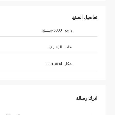
تفاصيل المنتج
درجة
6000 سلسلة
طلب
الزخارف
شكل
com.roind
اترك رسالة