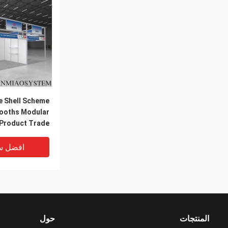
e Shell Scheme
ooths Modular
 Product Trade
play Booth for
Sale
افضل س
المنتجات
حول