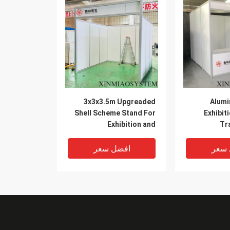
3x3x3.5m Upgreaded
Alumi
Shell Scheme Stand For
Exhibit
Exhibition and
Tr
Expo,Octanorm and
Maxima system Booth
 سعر
افضل سعر
Supplier in China