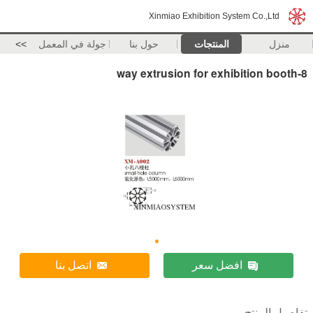
Xinmiao Exhibition System Co.,Ltd
منزل
المنتجات
حول بنا
جولة في المعمل
>>
8-way extrusion for exhibition booth
افضل سعر
اتصل بنا
تفاصيل المنتج