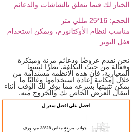
الخيار لك فيما يتعلق بالشاشات والدعائم
الحجم: 16*25 مللي متر
مناسب لنظام الأوكتانورم، ويمكن استخدام
قفل التوتر
نحن نقدم عروضًا ودعائم مرنة ومبتكرة
وفعالة من حيث التكلفة. نظرًا لبنيتها
المعيارية، فإن هذه الأنظمة مستدامة من
خلال إمكانية إعادة استخدامها وغالبًا ما
يمكن تثبيتها بسرعة مما يوفر لك الوقت أثناء
انتقال العرض الخاص بك والخروج منه.
احصل على افضل سعر ل
جوانب مربعة مقاس 28*28 مم، ورف