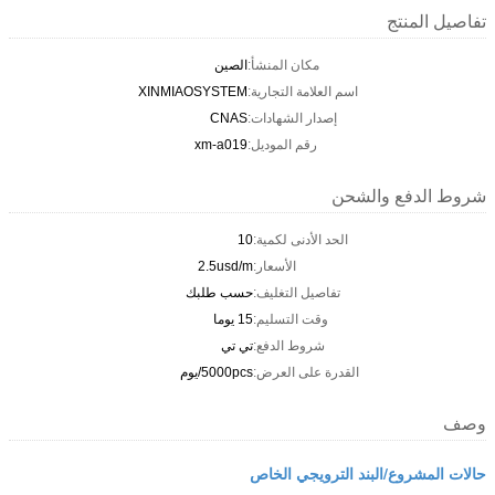
تفاصيل المنتج
مكان المنشأ:
الصين
اسم العلامة التجارية:
XINMIAOSYSTEM
إصدار الشهادات:
CNAS
رقم الموديل:
xm-a019
شروط الدفع والشحن
الحد الأدنى لكمية:
10
الأسعار:
2.5usd/m
تفاصيل التغليف:
حسب طلبك
وقت التسليم:
15 يوما
شروط الدفع:
تي تي
القدرة على العرض:
5000pcs/يوم
وصف
حالات المشروع/البند الترويجي الخاص