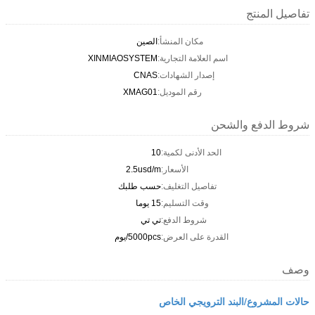
تفاصيل المنتج
مكان المنشأ:
الصين
اسم العلامة التجارية:
XINMIAOSYSTEM
إصدار الشهادات:
CNAS
رقم الموديل:
XMAG01
شروط الدفع والشحن
الحد الأدنى لكمية:
10
الأسعار:
2.5usd/m
تفاصيل التغليف:
حسب طلبك
وقت التسليم:
15 يوما
شروط الدفع:
تي تي
القدرة على العرض:
5000pcs/يوم
وصف
حالات المشروع/البند الترويجي الخاص