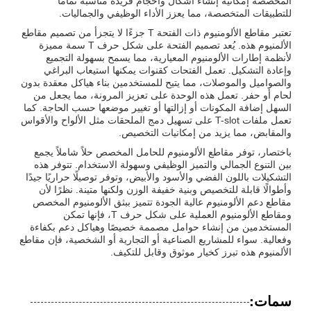
المخصصة إمكانية إنشاء أشكال وأحجام فريدة مناسبة تمامًا
للتطبيقات المتخصصة، مما يعزز الأداء الوظيفي والجماليات.
تعتبر مقاطع الألومنيوم ذات الفتحة T جزءًا لا يتجزأ من تصميم مقاطع
الألمنيوم هذه. يُعد تصميم الفتحة على شكل حرف T سمة مميزة
لأنظمة إطارات الألومنيوم المعيارية، مما يسمح بسهولة التجميع
وإعادة التشكيل. تعمل الفتحات كقنوات يمكنها استيعاب البراغي
والصواميل والموصلات، مما يتيح للمستخدمين بناء هياكل معقدة بدون
لحام أو حفر. تعمل هذه الوحدة على تعزيز المرونة، مما يجعل من
السهل إضافة المكونات أو إزالتها أو تغيير موضعها حسب الحاجة. كما
تعمل ملفات T-slot على تسهيل دمج الملحقات مثل الألواح والأقواس
والمقابض، مما يزيد من إمكانيات التخصيص.
باختصار، توفر مقاطع الألومنيوم للحامل المخصص حلاً شاملاً يجمع
بين التنوع الجمالي والتميز الوظيفي وسهولة الاستخدام. تتوفر هذه
التشكيلات باللون الفضي والأسود والأبيض، وتوفر توصيلًا حراريًا جيدًا
وأطوالًا قابلة للتخصيص وبنية خفيفة الوزن ولكنها متينة. نظرًا لأن
مقاطع دعم الألومنيوم عالية الجودة تتميز ببثق الألومنيوم المخصص
ومقاطع الألومنيوم العملية على شكل حرف T، فإنها تمكن
المستخدمين من إنشاء حوامل مصممة خصيصًا وهياكل دعم بكفاءة
وفعالية. سواء للمشاريع الصناعية أو التجارية أو الشخصية، فإن مقاطع
الألمنيوم هذه تبرز كخيار موثوق وقابل للتكيف.
سمات: