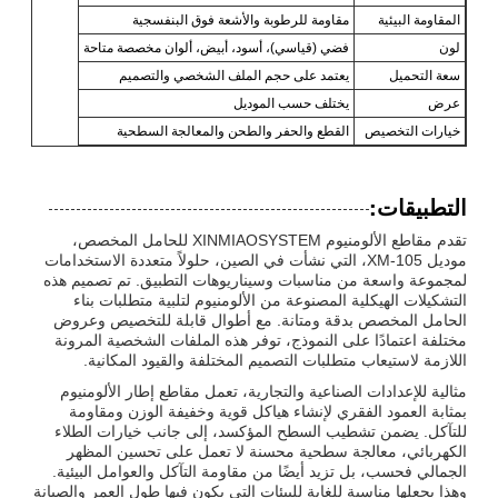
المقاومة البيئية
مقاومة للرطوبة والأشعة فوق البنفسجية
لون
فضي (قياسي)، أسود، أبيض، ألوان مخصصة متاحة
سعة التحميل
يعتمد على حجم الملف الشخصي والتصميم
عرض
يختلف حسب الموديل
خيارات التخصيص
القطع والحفر والطحن والمعالجة السطحية
التطبيقات:
تقدم مقاطع الألومنيوم XINMIAOSYSTEM للحامل المخصص،
موديل XM-105، التي نشأت في الصين، حلولاً متعددة الاستخدامات
لمجموعة واسعة من مناسبات وسيناريوهات التطبيق. تم تصميم هذه
التشكيلات الهيكلية المصنوعة من الألومنيوم لتلبية متطلبات بناء
الحامل المخصص بدقة ومتانة. مع أطوال قابلة للتخصيص وعروض
مختلفة اعتمادًا على النموذج، توفر هذه الملفات الشخصية المرونة
اللازمة لاستيعاب متطلبات التصميم المختلفة والقيود المكانية.
مثالية للإعدادات الصناعية والتجارية، تعمل مقاطع إطار الألومنيوم
بمثابة العمود الفقري لإنشاء هياكل قوية وخفيفة الوزن ومقاومة
للتآكل. يضمن تشطيب السطح المؤكسد، إلى جانب خيارات الطلاء
الكهربائي، معالجة سطحية محسنة لا تعمل على تحسين المظهر
الجمالي فحسب، بل تزيد أيضًا من مقاومة التآكل والعوامل البيئية.
وهذا يجعلها مناسبة للغاية للبيئات التي يكون فيها طول العمر والصيانة