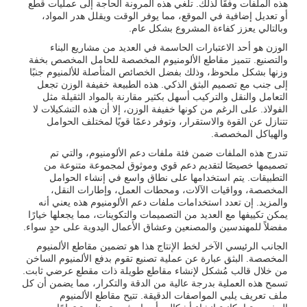
هذه الملفات وفقًا لذلك. تلغي هذه المرونة الحاجة إلى عمليات قطع
أو تعديل إضافية في الموقع، مما يوفر الوقت ويقلل هدر المواد،
وبالتالي يعزز كفاءة المشروع بشكل عام.
الوزن هو أحد الاعتبارات الحاسمة في العديد من مشاريع البناء
والتصنيع. تتميز مقاطع الألومنيوم المخصصة للحامل المخصص بخفة
وزنها بشكل ملحوظ، وذلك بفضل الخصائص المتأصلة للألمنيوم جنبًا
إلى جنب مع تصميم البثق الذكي. هذه الطبيعة خفيفة الوزن تجعل
التعامل والنقل والتركيب أسهل بكثير مقارنة بالمواد الثقيلة مثل
الفولاذ. على الرغم من كونها خفيفة الوزن، إلا أن هذه التشكيلات لا
تتنازل عن القوة والاستقرار، وتوفر دعمًا قويًا لمختلف الحوامل
والهياكل المخصصة.
تندرج هذه الملفات ضمن فئة ملفات دعم الألومنيوم، والتي تم
تصميمها خصيصًا لتقديم دعم قوي وموثوق لمجموعة متنوعة من
التطبيقات. يتم استخدامها على نطاق واسع في إنشاء الحوامل
المخصصة، وواقيات الآلات، ومحطات العمل، وإطارات النقل،
والمزيد. إن تعدد استخدامات ملفات دعم الألومنيوم هذه يعني أنه
يمكن تكييفها مع العديد من التصميمات والتكوينات، مما يجعلها خيارًا
مفضلاً للمهندسين والمصنعين وعشاق الأعمال اليدوية على حدٍ سواء.
الجانب الرئيسي الآخر لخط الإنتاج هذا هو تضمين مقاطع الألمنيوم
المخصصة. البثق عبارة عن عملية تصنيع تقوم بدفع الألمنيوم الساخن
من خلال قالب مُشكل لإنشاء مقاطع طويلة ذات مقطع عرضي ثابت.
تسمح هذه العملية بدرجة عالية من الدقة والتكرار، مما يضمن أن كل
ملف تعريف يلبي المواصفات الدقيقة. تتيح مقاطع الألمنيوم