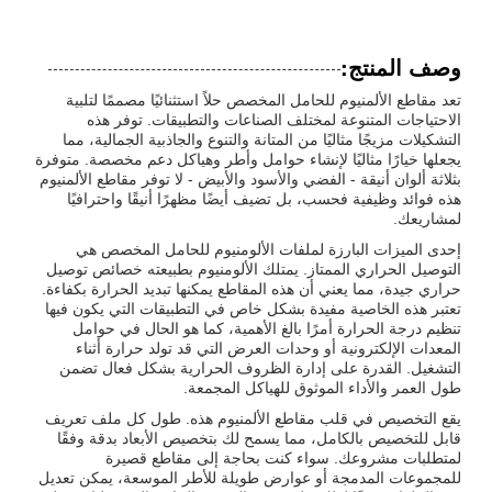
وصف المنتج:
تعد مقاطع الألمنيوم للحامل المخصص حلاً استثنائيًا مصممًا لتلبية
الاحتياجات المتنوعة لمختلف الصناعات والتطبيقات. توفر هذه
التشكيلات مزيجًا مثاليًا من المتانة والتنوع والجاذبية الجمالية، مما
يجعلها خيارًا مثاليًا لإنشاء حوامل وأطر وهياكل دعم مخصصة. متوفرة
بثلاثة ألوان أنيقة - الفضي والأسود والأبيض - لا توفر مقاطع الألمنيوم
هذه فوائد وظيفية فحسب، بل تضيف أيضًا مظهرًا أنيقًا واحترافيًا
لمشاريعك.
إحدى الميزات البارزة لملفات الألومنيوم للحامل المخصص هي
التوصيل الحراري الممتاز. يمتلك الألومنيوم بطبيعته خصائص توصيل
حراري جيدة، مما يعني أن هذه المقاطع يمكنها تبديد الحرارة بكفاءة.
تعتبر هذه الخاصية مفيدة بشكل خاص في التطبيقات التي يكون فيها
تنظيم درجة الحرارة أمرًا بالغ الأهمية، كما هو الحال في حوامل
المعدات الإلكترونية أو وحدات العرض التي قد تولد حرارة أثناء
التشغيل. القدرة على إدارة الظروف الحرارية بشكل فعال تضمن
طول العمر والأداء الموثوق للهياكل المجمعة.
يقع التخصيص في قلب مقاطع الألمنيوم هذه. طول كل ملف تعريف
قابل للتخصيص بالكامل، مما يسمح لك بتخصيص الأبعاد بدقة وفقًا
لمتطلبات مشروعك. سواء كنت بحاجة إلى مقاطع قصيرة
للمجموعات المدمجة أو عوارض طويلة للأطر الموسعة، يمكن تعديل