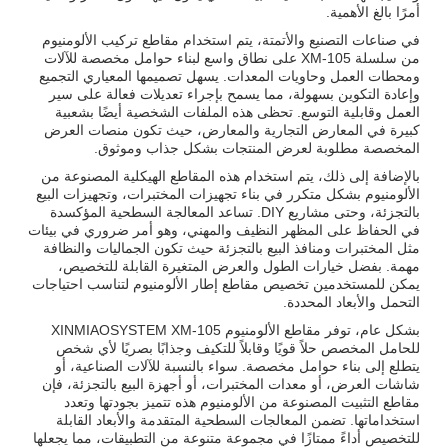
أمرًا بالغ الأهمية.
في صناعات التصنيع والأتمتة، يتم استخدام مقاطع تركيب الألومنيوم
من سلسلة XM-105 على نطاق واسع لبناء حوامل مخصصة للآلات
ومحطات العمل وحاويات المعدات. يسهل تصميمها المعياري التجميع
وإعادة التكوين بسهولة، مما يسمح بإجراء تعديلات فعالة على سير
العمل وقابلية التوسع. تحظى هذه الملفات الشخصية أيضًا بشعبية
كبيرة في المعارض التجارية والمعارض، حيث تكون منصات العرض
المخصصة مطلوبة لعرض المنتجات بشكل جذاب وموثوق.
بالإضافة إلى ذلك، يتم استخدام هذه المقاطع الهيكلية المصنوعة من
الألومنيوم بشكل متكرر في بناء تجهيزات المختبرات، وتجهيزات البيع
بالتجزئة، وحتى مشاريع DIY. تساعد المعالجة السطحية المؤكسدة
في الحفاظ على المظهر النظيف والمهني، وهو أمر ضروري في بيئات
مثل المختبرات ومنافذ البيع بالتجزئة حيث تكون الجماليات والنظافة
مهمة. بفضل خيارات الطول والعرض المتغيرة القابلة للتخصيص،
يمكن للمستخدمين تخصيص مقاطع إطار الألومنيوم لتناسب احتياجات
التحمل والأبعاد المحددة.
بشكل عام، توفر مقاطع الألومنيوم XINMIAOSYSTEM XM-105
للحامل المخصص حلاً قويًا وقابلاً للتكيف وجذابًا بصريًا لأي شخص
يتطلع إلى بناء حوامل مخصصة. سواء بالنسبة للآلات الصناعية، أو
شاشات العرض، أو معدات المختبرات، أو أجهزة البيع بالتجزئة، فإن
مقاطع التثبيت المصنوعة من الألومنيوم هذه تتميز بجودتها وتعدد
استخداماتها. تضمن المعالجات السطحية المتقدمة والأبعاد القابلة
للتخصيص أداءً ممتازًا في مجموعة متنوعة من التطبيقات، مما يجعلها