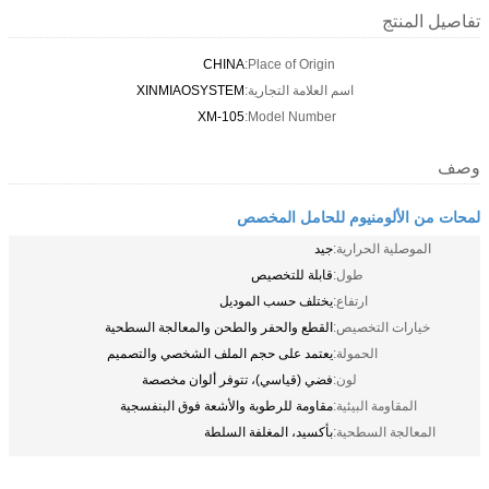
تفاصيل المنتج
CHINA
Place of Origin:
اسم العلامة التجارية:
XINMIAOSYSTEM
XM-105
Model Number:
وصف
لمحات من الألومنيوم للحامل المخصص
الموصلية الحرارية:
جيد
طول:
قابلة للتخصيص
ارتفاع:
يختلف حسب الموديل
خيارات التخصيص:
القطع والحفر والطحن والمعالجة السطحية
الحمولة:
يعتمد على حجم الملف الشخصي والتصميم
لون:
فضي (قياسي)، تتوفر ألوان مخصصة
المقاومة البيئية:
مقاومة للرطوبة والأشعة فوق البنفسجية
المعالجة السطحية:
بأكسيد، المغلفة السلطة