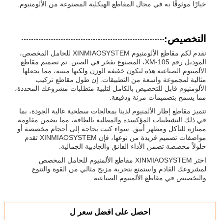
خيارًا موثوقًا به في مجال المقاطع الهيكلية المصنوعة من الألومنيوم.
التخصيص:
نقدم لكم مقاطع الألومنيوم XINMIAOSYSTEM للحامل المخصص،
الموديل رقم XM-105، المصنوع بفخر في الصين. تم تصميم مقاطع
الألمنيوم الصناعية هذه لتكون خفيفة الوزن ولكنها متينة، مما يجعلها
مثالية لمجموعة واسعة من التطبيقات. إن طول مقاطع تركيب
الألومنيوم قابل للتخصيص بالكامل لتلبية متطلبات مشروعك المحددة،
مما يسمح بتصميمات مرنة ودقيقة.
تتميز مقاطع إطار الألمنيوم لدينا بمعالجات سطحية عالية الجودة، بما
في ذلك التشطيبات المؤكسدة والمطلية بالطاقة، مما يضمن مقاومة
ممتازة للتآكل ومظهر أنيق. سواء كنت بحاجة إلى أحجام مخصصة أو
مواصفات تصميم فريدة من نوعها، فإن XINMIAOSYSTEM تقدم
حلولاً مخصصة تضمن الأداء الفائق والجاذبية الجمالية.
اختر XINMIAOSYSTEM مقاطع الألمنيوم للحامل المخصص
لمشروعك القادم واستمتع بتجربة مزيج مثالي من القوة والتنوع
والتخصيص في مقاطع الألمنيوم الصناعية.
احصل على افضل سعر ل