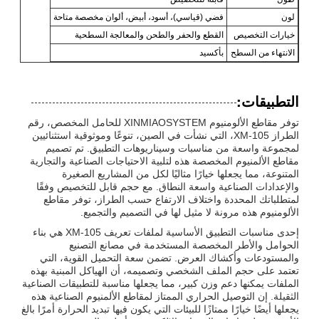
لون
فضي (قياسي)، أسود، أبيض، ألوان مخصصة متاحة
خيارات التخصيص
القطع والحفر والطحن والمعالجة السطحية
الانتهاء من السطح
بأكسيد
التطبيقات:
توفر مقاطع الألومنيوم XINMIAOSYSTEM للحامل المخصص، رقم
الطراز XM-105، التي نشأت في الصين، تنوعًا وموثوقية استثنائيين
لمجموعة واسعة من مناسبات وسيناريوهات التطبيق. تم تصميم
مقاطع الألمنيوم المخصصة هذه لتلبية الاحتياجات الصناعية والتجارية
المتنوعة، مما يجعلها خيارًا مثاليًا لكل من المشاريع الصغيرة
والإعدادات الصناعية واسعة النطاق. مع حجم قابل للتخصيص وفقًا
لمتطلباتك المحددة واختلاف الارتفاع حسب الطراز، توفر مقاطع
الألومنيوم هذه مرونة لا مثيل لها في التصميم والتجميع.
إحدى مناسبات التطبيق الأساسية لملفات تعريف XM-105 هي بناء
الحوامل والأطر المخصصة المستخدمة في مصانع التصنيع
والمستودعات وأكشاك العرض. تضمن سعة التحميل القوية، التي
تعتمد على حجم الملف الشخصي وتصميمه، أن الهياكل المبنية بهذه
الملفات يمكنها دعم وزن كبير، مما يجعلها مناسبة للتطبيقات الصناعية
الثقيلة. إن التوصيل الحراري الممتاز لمقاطع الألمنيوم الصناعية هذه
يجعلها أيضًا خيارًا ممتازًا للبيئات التي يكون فيها تبديد الحرارة أمرًا بالغ