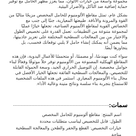
مجموعة واسعة من خيارات الألوان، مما يعزز مظهر الحامل مع توفير
حماية إضافية ضد التآكل والأضرار البيئية.
بشكل عام، تمثل مقاطع الألومنيوم للحامل المخصص مزيجًا مثاليًا من
القوة والمرونة والأناقة. طبيعتها المعيارية، جنبًا إلى جنب مع
الخصائص القوية لمقاطع الألمنيوم الصناعية، تجعلها خيارًا عمليًا
لمجموعة متنوعة من التطبيقات. تعمل القدرة على تخصيص الطول
والاختيار من بين المعالجات السطحية المختلفة على تعزيز جاذبيتها،
مما يضمن أنه يمكنك إنشاء حامل لا يلبي توقعاتك فحسب، بل
يتجاوزها أيضًا.
سواء كنت مهندسًا، أو مصممًا، أو متحمسًا للأعمال اليدوية، فإن هذه
المقاطع الهيكلية المصنوعة من الألومنيوم توفر حلاً موثوقًا وفعالًا لبناء
حوامل مخصصة. إن التوصيل الحراري الجيد، وسعة الحمولة القابلة
للتخصيص، والمعالجات السطحية الفائقة تجعلها الخيار الأفضل في
مجال بناء الألومنيوم المعياري. استثمر في هذه الملفات الشخصية
للاستمتاع بتجربة بناء سلسة ونتائج متينة وعالية الأداء.
سمات:
اسم المنتج: مقاطع ألومنيوم للحامل المخصص
الطول: قابل للتخصيص ليناسب متطلبات محددة
خيارات التخصيص: القطع والحفر والطحن والمعالجة السطحية
متاحة