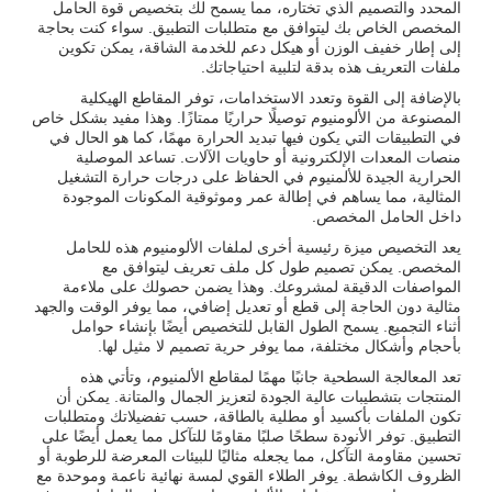
المحدد والتصميم الذي تختاره، مما يسمح لك بتخصيص قوة الحامل
المخصص الخاص بك ليتوافق مع متطلبات التطبيق. سواء كنت بحاجة
إلى إطار خفيف الوزن أو هيكل دعم للخدمة الشاقة، يمكن تكوين
ملفات التعريف هذه بدقة لتلبية احتياجاتك.
بالإضافة إلى القوة وتعدد الاستخدامات، توفر المقاطع الهيكلية
المصنوعة من الألومنيوم توصيلًا حراريًا ممتازًا. وهذا مفيد بشكل خاص
في التطبيقات التي يكون فيها تبديد الحرارة مهمًا، كما هو الحال في
منصات المعدات الإلكترونية أو حاويات الآلات. تساعد الموصلية
الحرارية الجيدة للألمنيوم في الحفاظ على درجات حرارة التشغيل
المثالية، مما يساهم في إطالة عمر وموثوقية المكونات الموجودة
داخل الحامل المخصص.
يعد التخصيص ميزة رئيسية أخرى لملفات الألومنيوم هذه للحامل
المخصص. يمكن تصميم طول كل ملف تعريف ليتوافق مع
المواصفات الدقيقة لمشروعك. وهذا يضمن حصولك على ملاءمة
مثالية دون الحاجة إلى قطع أو تعديل إضافي، مما يوفر الوقت والجهد
أثناء التجميع. يسمح الطول القابل للتخصيص أيضًا بإنشاء حوامل
بأحجام وأشكال مختلفة، مما يوفر حرية تصميم لا مثيل لها.
تعد المعالجة السطحية جانبًا مهمًا لمقاطع الألمنيوم، وتأتي هذه
المنتجات بتشطيبات عالية الجودة لتعزيز الجمال والمتانة. يمكن أن
تكون الملفات بأكسيد أو مطلية بالطاقة، حسب تفضيلاتك ومتطلبات
التطبيق. توفر الأنودة سطحًا صلبًا مقاومًا للتآكل مما يعمل أيضًا على
تحسين مقاومة التآكل، مما يجعله مثاليًا للبيئات المعرضة للرطوبة أو
الظروف الكاشطة. يوفر الطلاء القوي لمسة نهائية ناعمة وموحدة مع