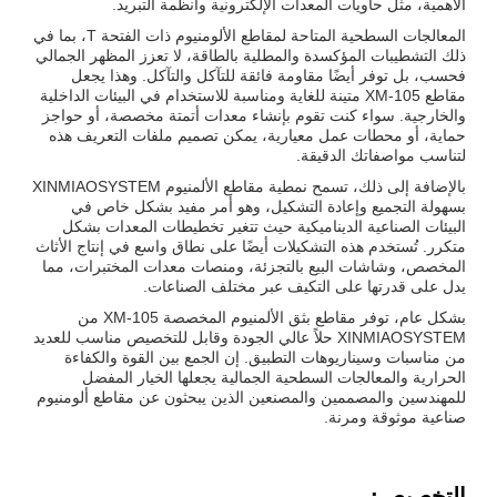
الأهمية، مثل حاويات المعدات الإلكترونية وأنظمة التبريد.
المعالجات السطحية المتاحة لمقاطع الألومنيوم ذات الفتحة T، بما في
ذلك التشطيبات المؤكسدة والمطلية بالطاقة، لا تعزز المظهر الجمالي
فحسب، بل توفر أيضًا مقاومة فائقة للتآكل والتآكل. وهذا يجعل
مقاطع XM-105 متينة للغاية ومناسبة للاستخدام في البيئات الداخلية
والخارجية. سواء كنت تقوم بإنشاء معدات أتمتة مخصصة، أو حواجز
حماية، أو محطات عمل معيارية، يمكن تصميم ملفات التعريف هذه
لتناسب مواصفاتك الدقيقة.
بالإضافة إلى ذلك، تسمح نمطية مقاطع الألمنيوم XINMIAOSYSTEM
بسهولة التجميع وإعادة التشكيل، وهو أمر مفيد بشكل خاص في
البيئات الصناعية الديناميكية حيث تتغير تخطيطات المعدات بشكل
متكرر. تُستخدم هذه التشكيلات أيضًا على نطاق واسع في إنتاج الأثاث
المخصص، وشاشات البيع بالتجزئة، ومنصات معدات المختبرات، مما
يدل على قدرتها على التكيف عبر مختلف الصناعات.
بشكل عام، توفر مقاطع بثق الألمنيوم المخصصة XM-105 من
XINMIAOSYSTEM حلاً عالي الجودة وقابل للتخصيص مناسب للعديد
من مناسبات وسيناريوهات التطبيق. إن الجمع بين القوة والكفاءة
الحرارية والمعالجات السطحية الجمالية يجعلها الخيار المفضل
للمهندسين والمصممين والمصنعين الذين يبحثون عن مقاطع ألومنيوم
صناعية موثوقة ومرنة.
التخصيص: