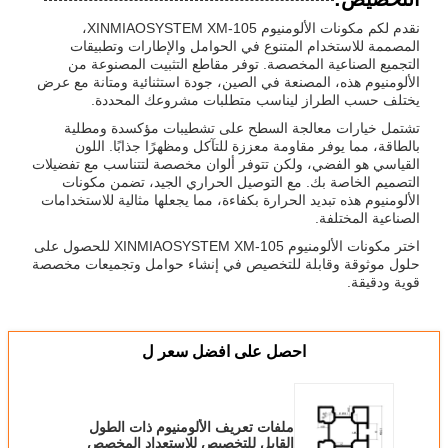
نقدم لكم مكونات الألومنيوم XINMIAOSYSTEM XM-105،
المصممة للاستخدام المتنوع في الحوامل والإطارات وتطبيقات
التجميع الصناعية المخصصة. توفر مقاطع التثبيت المصنوعة من
الألومنيوم هذه، المصنعة في الصين، جودة استثنائية ومتانة مع عرض
يختلف حسب الطراز ليناسب متطلبات مشروعك المحددة.
تشتمل خيارات معالجة السطح على تشطيبات مؤكسدة ومطلية
بالطاقة، مما يوفر مقاومة معززة للتآكل ومظهرًا جذابًا. اللون
القياسي هو الفضي، ولكن تتوفر ألوان مخصصة لتتناسب مع تفضيلات
التصميم الخاصة بك. مع التوصيل الحراري الجيد، تضمن مكونات
الألومنيوم هذه تبديد الحرارة بكفاءة، مما يجعلها مثالية للاستخدامات
الصناعية المختلفة.
اختر مكونات الألومنيوم XINMIAOSYSTEM XM-105 للحصول على
حلول موثوقة وقابلة للتخصيص في إنشاء حوامل وتجميعات مخصصة
قوية ودقيقة.
احصل على افضل سعر ل
ملفات تعريف الألومنيوم ذات الطول
القابل للتخصيص للاستعداد المخصص