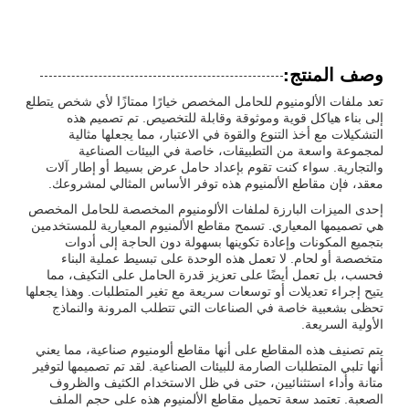
وصف المنتج:
تعد ملفات الألومنيوم للحامل المخصص خيارًا ممتازًا لأي شخص يتطلع
إلى بناء هياكل قوية وموثوقة وقابلة للتخصيص. تم تصميم هذه
التشكيلات مع أخذ التنوع والقوة في الاعتبار، مما يجعلها مثالية
لمجموعة واسعة من التطبيقات، خاصة في البيئات الصناعية
والتجارية. سواء كنت تقوم بإعداد حامل عرض بسيط أو إطار آلات
معقد، فإن مقاطع الألمنيوم هذه توفر الأساس المثالي لمشروعك.
إحدى الميزات البارزة لملفات الألومنيوم المخصصة للحامل المخصص
هي تصميمها المعياري. تسمح مقاطع الألمنيوم المعيارية للمستخدمين
بتجميع المكونات وإعادة تكوينها بسهولة دون الحاجة إلى أدوات
متخصصة أو لحام. لا تعمل هذه الوحدة على تبسيط عملية البناء
فحسب، بل تعمل أيضًا على تعزيز قدرة الحامل على التكيف، مما
يتيح إجراء تعديلات أو توسعات سريعة مع تغير المتطلبات. وهذا يجعلها
تحظى بشعبية خاصة في الصناعات التي تتطلب المرونة والنماذج
الأولية السريعة.
يتم تصنيف هذه المقاطع على أنها مقاطع ألومنيوم صناعية، مما يعني
أنها تلبي المتطلبات الصارمة للبيئات الصناعية. لقد تم تصميمها لتوفير
متانة وأداء استثنائيين، حتى في ظل الاستخدام الكثيف والظروف
الصعبة. تعتمد سعة تحميل مقاطع الألمنيوم هذه على حجم الملف