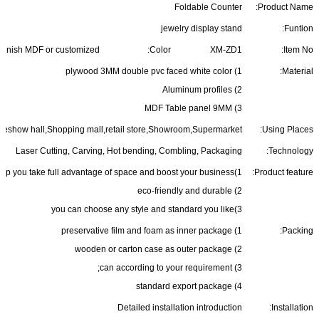
Foldable Counter
Product Name:
jewelry display stand
Funtion:
 finish MDF or customized
Color:
XM-ZD1
Item No:
1) plywood 3MM double pvc faced white color
Material:
2) Aluminum profiles
3) MDF Table panel 9MM
deshow hall,Shopping mall,retail store,Showroom,Supermarket
Using Places:
Laser Cutting, Carving, Hot bending, Combling, Packaging
Technology:
1)help you take full advantage of space and boost your business;
Product feature:
2) eco-friendly and durable
3)you can choose any style and standard you like
1) preservative film and foam as inner package
Packing:
2) wooden or carton case as outer package
3) can according to your requirement;
4) standard export package
Detailed installation introduction
Installation: